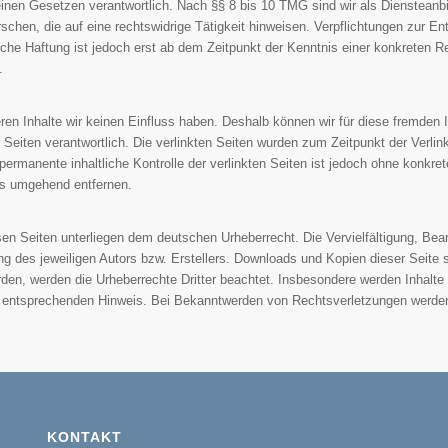
nen Gesetzen verantwortlich. Nach §§ 8 bis 10 TMG sind wir als Diensteanbiet
hen, die auf eine rechtswidrige Tätigkeit hinweisen. Verpflichtungen zur E
iche Haftung ist jedoch erst ab dem Zeitpunkt der Kenntnis einer konkreten
.
eren Inhalte wir keinen Einfluss haben. Deshalb können wir für diese fremden
der Seiten verantwortlich. Die verlinkten Seiten wurden zum Zeitpunkt der Ver
permanente inhaltliche Kontrolle der verlinkten Seiten ist jedoch ohne konkre
ks umgehend entfernen.
esen Seiten unterliegen dem deutschen Urheberrecht. Die Vervielfältigung, Bea
 des jeweiligen Autors bzw. Erstellers. Downloads und Kopien dieser Seite si
urden, werden die Urheberrechte Dritter beachtet. Insbesondere werden Inhalte
 entsprechenden Hinweis. Bei Bekanntwerden von Rechtsverletzungen werden 
KONTAKT