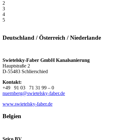
2
3
4
5
Deutschland / Österreich / Niederlande
Swietelsky-Faber GmbH Kanalsanierung
Hauptstraße 2
D-55483 Schlierschied
Kontakt:
+49 91 03 71 31 99 – 0
nuernberg@swietelsky-faber.de
www.swietelsky-faber.de
Belgien
Seico BV